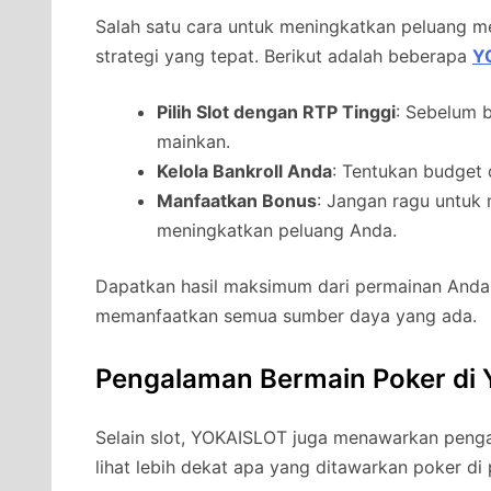
Salah satu cara untuk meningkatkan peluang 
strategi yang tepat. Berikut adalah beberapa
Y
Pilih Slot dengan RTP Tinggi
: Sebelum b
mainkan.
Kelola Bankroll Anda
: Tentukan budget 
Manfaatkan Bonus
: Jangan ragu untuk
meningkatkan peluang Anda.
Dapatkan hasil maksimum dari permainan Anda
memanfaatkan semua sumber daya yang ada.
Pengalaman Bermain Poker di
Selain slot, YOKAISLOT juga menawarkan peng
lihat lebih dekat apa yang ditawarkan poker di p