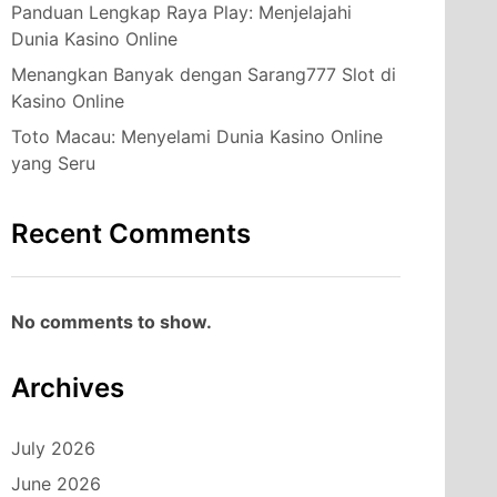
Panduan Lengkap Raya Play: Menjelajahi
Dunia Kasino Online
Menangkan Banyak dengan Sarang777 Slot di
Kasino Online
Toto Macau: Menyelami Dunia Kasino Online
yang Seru
Recent Comments
No comments to show.
Archives
July 2026
June 2026