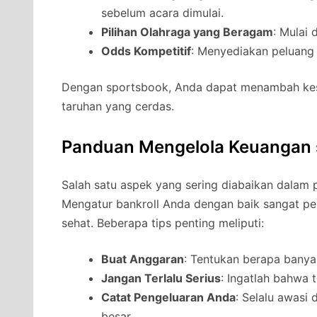
sebelum acara dimulai.
Pilihan Olahraga yang Beragam
: Mulai 
Odds Kompetitif
: Menyediakan peluang
Dengan sportsbook, Anda dapat menambah kes
taruhan yang cerdas.
Panduan Mengelola Keuangan 
Salah satu aspek yang sering diabaikan dalam 
Mengatur bankroll Anda dengan baik sangat p
sehat. Beberapa tips penting meliputi:
Buat Anggaran
: Tentukan berapa banya
Jangan Terlalu Serius
: Ingatlah bahwa 
Catat Pengeluaran Anda
: Selalu awasi
besar.