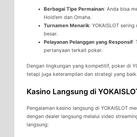
Berbagai Tipe Permainan
: Anda bisa m
Hold’em dan Omaha.
Turnamen Menarik
: YOKAISLOT sering
besar.
Pelayanan Pelanggan yang Responsif
:
pertanyaan terkait poker.
Dengan lingkungan yang kompetitif, poker di
tetapi juga keterampilan dan strategi yang baik
Kasino Langsung di YOKAISLO
Pengalaman kasino langsung di YOKAISLOT me
dengan dealer langsung melalui video streamin
langsung: