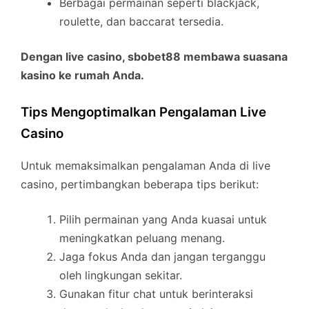
Berbagai permainan seperti blackjack,
roulette, dan baccarat tersedia.
Dengan live casino, sbobet88 membawa suasana
kasino ke rumah Anda.
Tips Mengoptimalkan Pengalaman Live
Casino
Untuk memaksimalkan pengalaman Anda di live
casino, pertimbangkan beberapa tips berikut:
Pilih permainan yang Anda kuasai untuk
meningkatkan peluang menang.
Jaga fokus Anda dan jangan terganggu
oleh lingkungan sekitar.
Gunakan fitur chat untuk berinteraksi