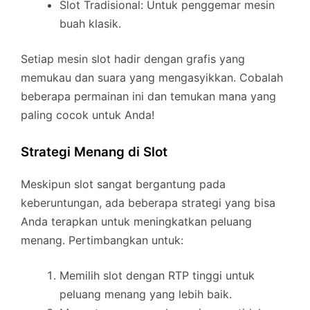
Slot Tradisional: Untuk penggemar mesin
buah klasik.
Setiap mesin slot hadir dengan grafis yang
memukau dan suara yang mengasyikkan. Cobalah
beberapa permainan ini dan temukan mana yang
paling cocok untuk Anda!
Strategi Menang di Slot
Meskipun slot sangat bergantung pada
keberuntungan, ada beberapa strategi yang bisa
Anda terapkan untuk meningkatkan peluang
menang. Pertimbangkan untuk:
Memilih slot dengan RTP tinggi untuk
peluang menang yang lebih baik.