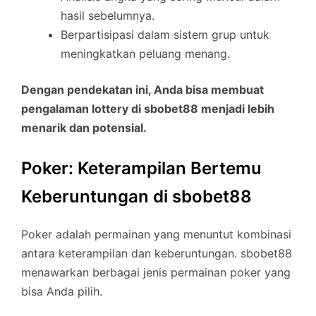
hasil sebelumnya.
Berpartisipasi dalam sistem grup untuk
meningkatkan peluang menang.
Dengan pendekatan ini, Anda bisa membuat
pengalaman lottery di sbobet88 menjadi lebih
menarik dan potensial.
Poker: Keterampilan Bertemu
Keberuntungan di sbobet88
Poker adalah permainan yang menuntut kombinasi
antara keterampilan dan keberuntungan. sbobet88
menawarkan berbagai jenis permainan poker yang
bisa Anda pilih.