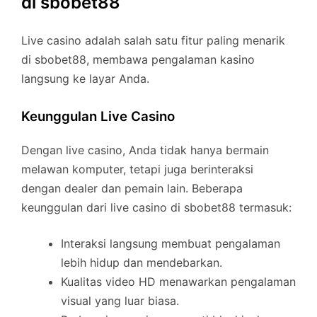
di sbobet88
Live casino adalah salah satu fitur paling menarik
di sbobet88, membawa pengalaman kasino
langsung ke layar Anda.
Keunggulan Live Casino
Dengan live casino, Anda tidak hanya bermain
melawan komputer, tetapi juga berinteraksi
dengan dealer dan pemain lain. Beberapa
keunggulan dari live casino di sbobet88 termasuk:
Interaksi langsung membuat pengalaman
lebih hidup dan mendebarkan.
Kualitas video HD menawarkan pengalaman
visual yang luar biasa.