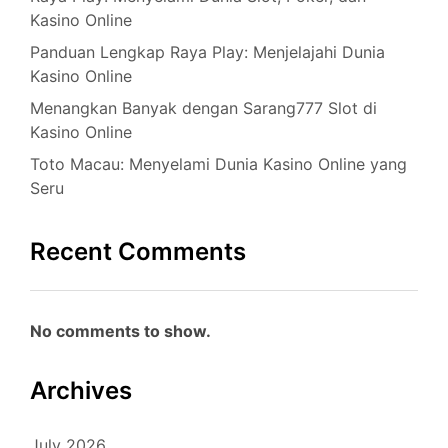
Kasino Online
Panduan Lengkap Raya Play: Menjelajahi Dunia
Kasino Online
Menangkan Banyak dengan Sarang777 Slot di
Kasino Online
Toto Macau: Menyelami Dunia Kasino Online yang
Seru
Recent Comments
No comments to show.
Archives
July 2026