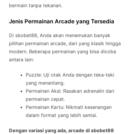
bermain tanpa tekanan.
Jenis Permainan Arcade yang Tersedia
Di sbobet88, Anda akan menemukan banyak
pilihan permainan arcade, dari yang klasik hingga
modern. Beberapa permainan yang bisa dicoba
antara lain:
Puzzle: Uji otak Anda dengan teka-teki
yang menantang.
Permainan Aksi: Rasakan adrenalin dari
permainan cepat.
Permainan Kartu: Nikmati kesenangan
dalam format yang lebih santai.
Dengan variasi yang ada, arcade di sbobet88