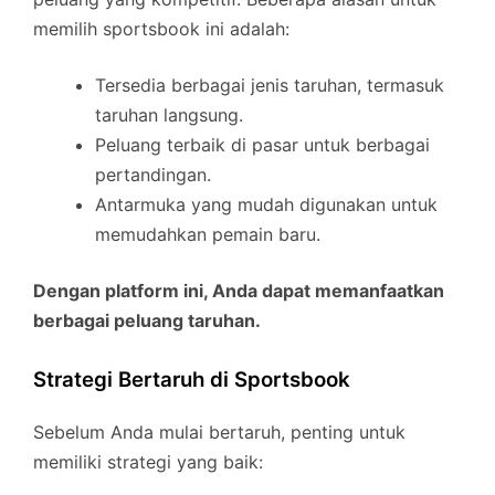
memilih sportsbook ini adalah:
Tersedia berbagai jenis taruhan, termasuk
taruhan langsung.
Peluang terbaik di pasar untuk berbagai
pertandingan.
Antarmuka yang mudah digunakan untuk
memudahkan pemain baru.
Dengan platform ini, Anda dapat memanfaatkan
berbagai peluang taruhan.
Strategi Bertaruh di Sportsbook
Sebelum Anda mulai bertaruh, penting untuk
memiliki strategi yang baik: