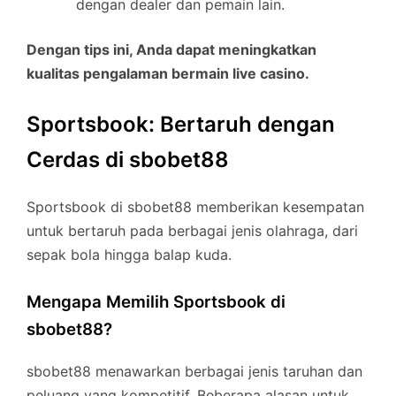
dengan dealer dan pemain lain.
Dengan tips ini, Anda dapat meningkatkan
kualitas pengalaman bermain live casino.
Sportsbook: Bertaruh dengan
Cerdas di sbobet88
Sportsbook di sbobet88 memberikan kesempatan
untuk bertaruh pada berbagai jenis olahraga, dari
sepak bola hingga balap kuda.
Mengapa Memilih Sportsbook di
sbobet88?
sbobet88 menawarkan berbagai jenis taruhan dan
peluang yang kompetitif. Beberapa alasan untuk