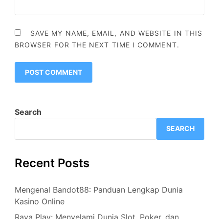
SAVE MY NAME, EMAIL, AND WEBSITE IN THIS
BROWSER FOR THE NEXT TIME I COMMENT.
Search
SEARCH
Recent Posts
Mengenal Bandot88: Panduan Lengkap Dunia
Kasino Online
Raya Play: Menyelami Dunia Slot, Poker, dan