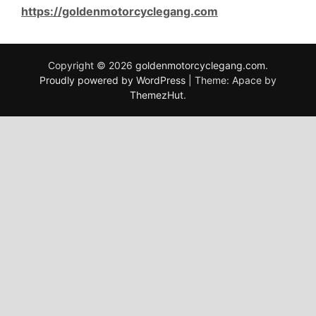
https://goldenmotorcyclegang.com
Copyright © 2026
goldenmotorcyclegang.com
.
Proudly powered by WordPress
|
Theme: Apace by
ThemezHut
.