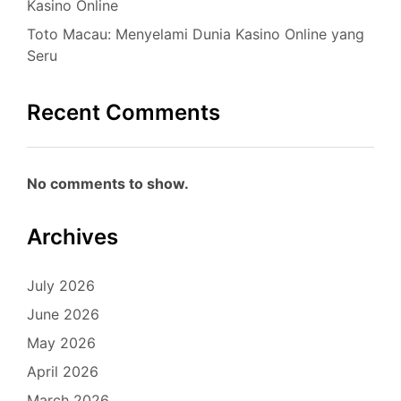
Kasino Online
Toto Macau: Menyelami Dunia Kasino Online yang
Seru
Recent Comments
No comments to show.
Archives
July 2026
June 2026
May 2026
April 2026
March 2026